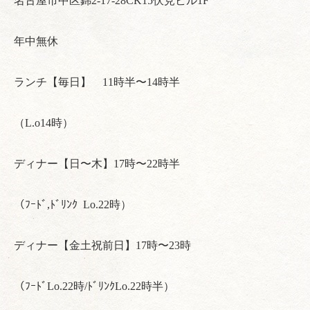
名古屋市中区錦2-17-28CK15伏見ビル1F
年中無休
ランチ【毎日】 11時半〜14時半
（L.o14時）
ディナー【日〜木】17時〜22時半
（ﾌｰﾄﾞ,ﾄﾞﾘﾝｸ Lo.22時）
ディナー【金土祝前日】17時〜23時
（ﾌｰﾄﾞLo.22時/ﾄﾞﾘﾝｸLo.22時半）