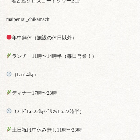
名古屋クロスコートタワーB1F
maipenrai_chikamachi
年中無休（施設の休日以外）
ランチ 11時〜14時半（毎日営業！）
（L.o14時）
ディナー17時〜23時
（ﾌｰﾄﾞLo.22時/ﾄﾞﾘﾝｸLo.22時半）
土日祝は中休み無し11時〜23時