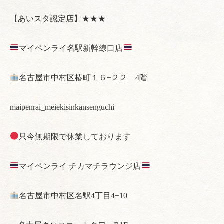
【あいスタ認定店】★★★
マイペンライ名駅新幹線口店
名古屋市中村区椿町１６−２２ 4階
maipenrai_meiekisinkansenguchi
只今無期限で休業しております
マイペンライ チカマチラウンジ店
名古屋市中村区名駅4丁目4−10