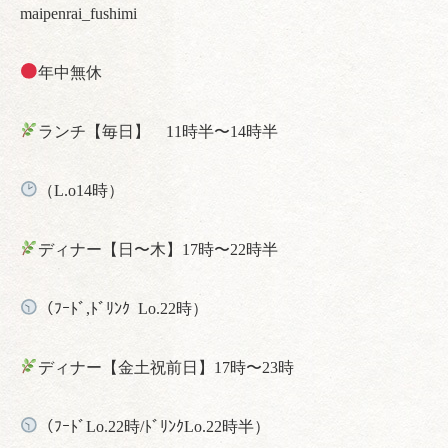
maipenrai_fushimi
年中無休
ランチ【毎日】 11時半〜14時半
（L.o14時）
ディナー【日〜木】17時〜22時半
（ﾌｰﾄﾞ,ﾄﾞﾘﾝｸ Lo.22時）
ディナー【金土祝前日】17時〜23時
（ﾌｰﾄﾞLo.22時/ﾄﾞﾘﾝｸLo.22時半）