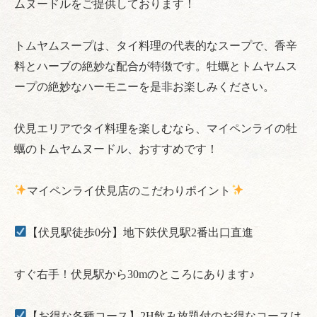
ムヌードルをご提供しております！
トムヤムスープは、タイ料理の代表的なスープで、香辛
料とハーブの絶妙な配合が特徴です。牡蠣とトムヤムス
ープの絶妙なハーモニーを是非お楽しみください。
伏見エリアでタイ料理を楽しむなら、マイペンライの牡
蠣のトムヤムヌードル、おすすめです！
マイペンライ伏見店のこだわりポイント
【伏見駅徒歩0分】地下鉄伏見駅2番出口直進
すぐ右手！伏見駅から30mのところにあります♪
【お得な各種コース】2H飲み放題付のお得なコースは