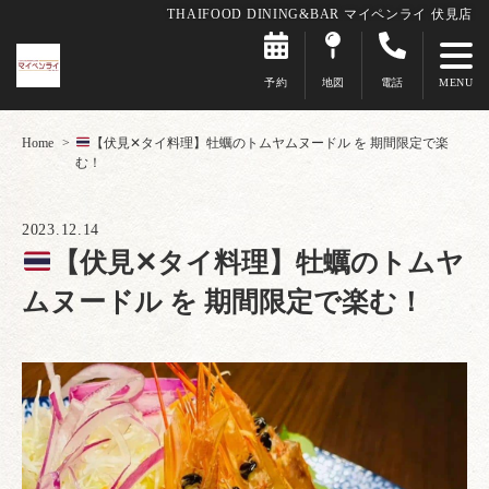
THAIFOOD DINING&BAR マイペンライ 伏見店
予約
地図
電話
Home
【伏見✕タイ料理】牡蠣のトムヤムヌードル を 期間限定で楽
む！
2023.12.14
【伏見✕タイ料理】牡蠣のトムヤ
ムヌードル を 期間限定で楽む！