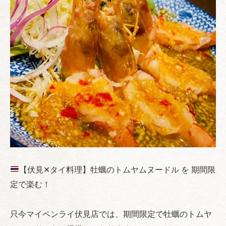
【伏見✕タイ料理】牡蠣のトムヤムヌードル を 期間限
定で楽む！
只今マイペンライ伏見店では、期間限定で牡蠣のトムヤ